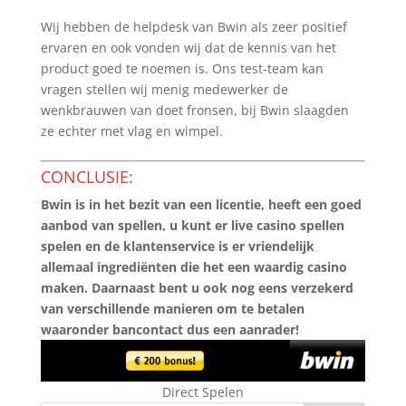
Wij hebben de helpdesk van Bwin als zeer positief
ervaren en ook vonden wij dat de kennis van het
product goed te noemen is. Ons test-team kan
vragen stellen wij menig medewerker de
wenkbrauwen van doet fronsen, bij Bwin slaagden
ze echter met vlag en wimpel.
CONCLUSIE:
Bwin is in het bezit van een licentie, heeft een goed
aanbod van spellen, u kunt er live casino spellen
spelen en de klantenservice is er vriendelijk
allemaal ingrediënten die het een waardig casino
maken. Daarnaast bent u ook nog eens verzekerd
van verschillende manieren om te betalen
waaronder bancontact dus een aanrader!
Direct Spelen