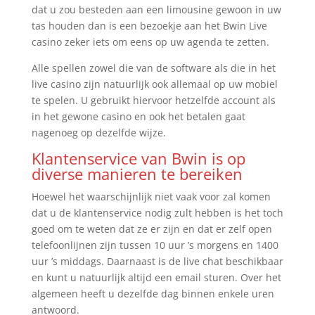
dat u zou besteden aan een limousine gewoon in uw
tas houden dan is een bezoekje aan het Bwin Live
casino zeker iets om eens op uw agenda te zetten.
Alle spellen zowel die van de software als die in het
live casino zijn natuurlijk ook allemaal op uw mobiel
te spelen. U gebruikt hiervoor hetzelfde account als
in het gewone casino en ook het betalen gaat
nagenoeg op dezelfde wijze.
Klantenservice van Bwin is op
diverse manieren te bereiken
Hoewel het waarschijnlijk niet vaak voor zal komen
dat u de klantenservice nodig zult hebben is het toch
goed om te weten dat ze er zijn en dat er zelf open
telefoonlijnen zijn tussen 10 uur ’s morgens en 1400
uur ’s middags. Daarnaast is de live chat beschikbaar
en kunt u natuurlijk altijd een email sturen. Over het
algemeen heeft u dezelfde dag binnen enkele uren
antwoord.