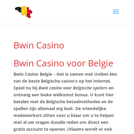
Bwin Casino
Bwin Casino voor Belgie
Bwin Casino Belgie – Het is samen met Unibet één
van de beste Belgische casino’s op het internet.
Speel nu bij
Bwin casino voor Belgische spelers
en
ontvang een leuke welkomst bonus. U kunt hier
betalen met de Belgische betaalmethodes en de
spellen zijn allemaal erg leuk. De vriendelijke
medewerkers zitten voor u klaar om u te helpen
met al uw vragen dusalle reden om direct een
gratis account te openen. (Vlaams wordt er ook