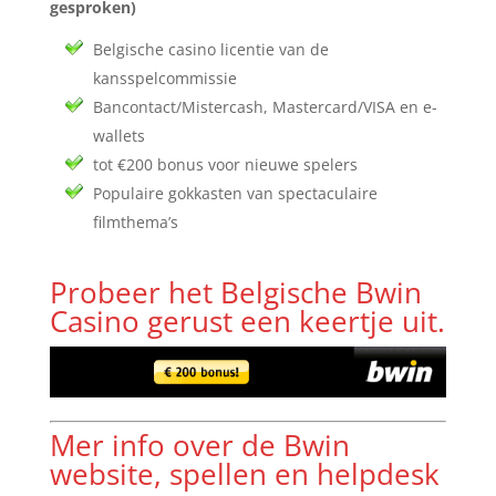
gesproken)
Belgische casino licentie van de
kansspelcommissie
Bancontact/Mistercash, Mastercard/VISA en e-
wallets
tot €200 bonus voor nieuwe spelers
Populaire gokkasten van spectaculaire
filmthema’s
Probeer het Belgische Bwin
Casino gerust een keertje uit.
Mer info over de Bwin
website, spellen en helpdesk