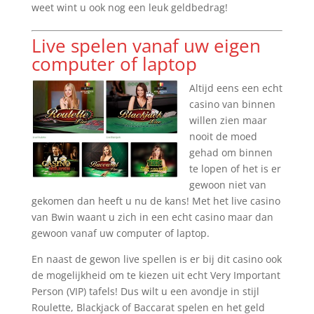
weet wint u ook nog een leuk geldbedrag!
Live spelen vanaf uw eigen
computer of laptop
Altijd eens een echt
casino van binnen
willen zien maar
nooit de moed
gehad om binnen
te lopen of het is er
gewoon niet van
gekomen dan heeft u nu de kans! Met het live casino
van Bwin waant u zich in een echt casino maar dan
gewoon vanaf uw computer of laptop.
En naast de gewon live spellen is er bij dit casino ook
de mogelijkheid om te kiezen uit echt Very Important
Person (VIP) tafels! Dus wilt u een avondje in stijl
Roulette, Blackjack of Baccarat spelen en het geld