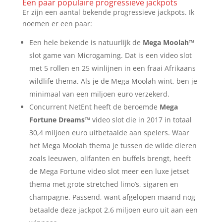
Een paar populaire progressieve jackpots
Er zijn een aantal bekende progressieve jackpots. Ik
noemen er een paar:
Een hele bekende is natuurlijk de
Mega Moolah™
slot game van Microgaming. Dat is een video slot
met 5 rollen en 25 winlijnen in een fraai Afrikaans
wildlife thema. Als je de Mega Moolah wint, ben je
minimaal van een miljoen euro verzekerd.
Concurrent NetEnt heeft de beroemde
Mega
Fortune Dreams™
video slot die in 2017 in totaal
30,4 miljoen euro uitbetaalde aan spelers. Waar
het Mega Moolah thema je tussen de wilde dieren
zoals leeuwen, olifanten en buffels brengt, heeft
de Mega Fortune video slot meer een luxe jetset
thema met grote stretched limo’s, sigaren en
champagne. Passend, want afgelopen maand nog
betaalde deze jackpot 2.6 miljoen euro uit aan een