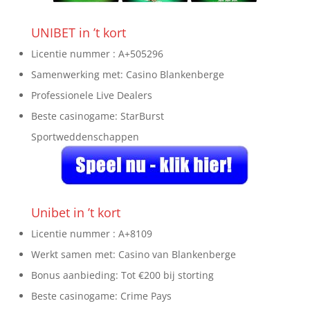
UNIBET in ’t kort
Licentie nummer : A+505296
Samenwerking met: Casino Blankenberge
Professionele Live Dealers
Beste casinogame: StarBurst
Sportweddenschappen
Unibet in ’t kort
Licentie nummer : A+8109
Werkt samen met: Casino van Blankenberge
Bonus aanbieding: Tot €200 bij storting
Beste casinogame: Crime Pays