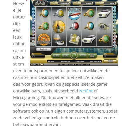
Hoew
el je
natuu
rlijk
een
leuk
online
casino
uitkie
st om
even te ontspannen en te spelen, ontwikkelen de
casino’s hun casinospellen niet zelf. Ze maken
daarvoor gebruik van de gespecialiseerde game
ontwikkelaars, zoals bijvoorbeeld
NetEnt
of
Microgaming. Die bouwen niet alleen de software
voor de mooie slots en tafelgames. Vaak draait die
software ook op hun eigen computersystemen, zodat
ze de volledige controle hebben over het spel en de
betrouwbaarheid ervan.