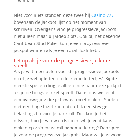
winnaar.
Niet voor niets stonden deze twee bij
Casino 777
bovenaan de jackpot lijst op het moment van
schrijven. Overigens vind je progressieve jackpots
niet alleen maar bij video slots. Ook bij het bekende
Caribbean Stud Poker kun je een progressieve
jackpot winnen als je een royal flush hebt.
Let op als je voor de progressieve jackpots
speelt
Als je wilt meespelen voor de progressieve jackpots
moet je wel opletten op de ‘kleine lettertjes’. Bij de
meeste spellen ding je alleen mee naar deze jackpot
als je de hoogste inzet speelt. Dat is dus wel echt
een overweging die je bewust moet maken. Spelen
met een hoge inzet kan natuurlijk een stevige
belasting zijn voor je bankroll. Dus kun je het
missen, hou je van wat risico en wil je echt kans
maken op zo’n mega miljoenen uitkering? Dan speel
je voor de progressieve jackpots. Maar wil je gewoon