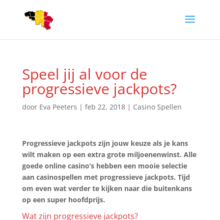
Speel jij al voor de
progressieve jackpots?
door
Eva Peeters
|
feb 22, 2018
|
Casino Spellen
Progressieve jackpots zijn jouw keuze als je kans
wilt maken op een extra grote miljoenenwinst. Alle
goede online casino’s hebben een mooie selectie
aan casinospellen met progressieve jackpots. Tijd
om even wat verder te kijken naar die buitenkans
op een super hoofdprijs.
Wat zijn progressieve jackpots?