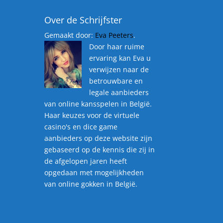
Over de Schrijfster
Gemaakt door:
Eva Peeters
.
Door haar ruime
ervaring kan Eva u
verwijzen naar de
betrouwbare en
legale aanbieders
van online kansspelen in België.
Haar keuzes voor de virtuele
casino's en dice game
aanbieders op deze website zijn
gebaseerd op de kennis die zij in
de afgelopen jaren heeft
opgedaan met mogelijkheden
van online gokken in België.