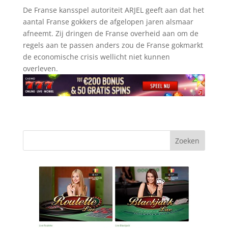
De Franse kansspel autoriteit ARJEL geeft aan dat het
aantal Franse gokkers de afgelopen jaren alsmaar
afneemt. Zij dringen de Franse overheid aan om de
regels aan te passen anders zou de Franse gokmarkt
de economische crisis wellicht niet kunnen
overleven.