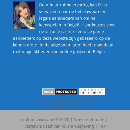
Door haar ruime ervaring kan Eva u
verwijzen naar de betrouwbare en
legale aanbieders van online
kansspelen in België. Haar keuzes voor
de virtuele casino's en dice game
aanbieders op deze website zijn gebaseerd op de
kennis die zij in de afgelopen jaren heeft opgedaan
met mogelijkheden van online gokken in België.
© 2012-2016 online-casino.be
All Rights Reserved.
online-casino.be © 2020 | Speel met mate |
Vergewis uzelf van lokale wetgeving | 18+