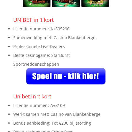
UNIBET in ’t kort
Licentie nummer : A+505296
Samenwerking met: Casino Blankenberge
Professionele Live Dealers
Beste casinogame: StarBurst
Sportweddenschappen
Unibet in ’t kort
Licentie nummer : A+8109
Werkt samen met: Casino van Blankenberge
Bonus aanbieding: Tot €200 bij storting
Beste casinogame: Crime Pays