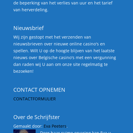
de beperking van het verlies van uur en het tarief
van herverdeling.
Nieuwsbrief
Wij zijn gestopt met het verzenden van
nieuwsbrieven over nieuwe online casino's en
spellen. Wilt U op de hoogte blijven van het laatste
nieuws over Belgische casino's met een vergunning
dan raden wij U aan om onze site regelmatig te
bezoeken!
CONTACT OPNEMEN
CONTACTFORMULIER
Over de Schrijfster
Gemaakt door:
Eva Peeters
.
Door haar ruime ervaring kan Eva u