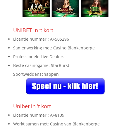
UNIBET in ’t kort
Licentie nummer : A+505296
Samenwerking met: Casino Blankenberge
Professionele Live Dealers
Beste casinogame: StarBurst
Sportweddenschappen
Unibet in ’t kort
Licentie nummer : A+8109
Werkt samen met: Casino van Blankenberge