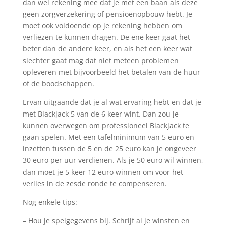
dan wel rekening mee dat je met een baan als deze
geen zorgverzekering of pensioenopbouw hebt. Je
moet ook voldoende op je rekening hebben om
verliezen te kunnen dragen. De ene keer gaat het
beter dan de andere keer, en als het een keer wat
slechter gaat mag dat niet meteen problemen
opleveren met bijvoorbeeld het betalen van de huur
of de boodschappen.
Ervan uitgaande dat je al wat ervaring hebt en dat je
met Blackjack 5 van de 6 keer wint. Dan zou je
kunnen overwegen om professioneel Blackjack te
gaan spelen. Met een tafelminimum van 5 euro en
inzetten tussen de 5 en de 25 euro kan je ongeveer
30 euro per uur verdienen. Als je 50 euro wil winnen,
dan moet je 5 keer 12 euro winnen om voor het
verlies in de zesde ronde te compenseren.
Nog enkele tips:
– Hou je spelgegevens bij. Schrijf al je winsten en