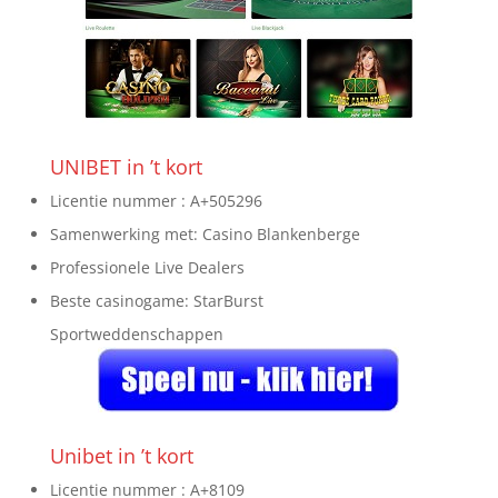
UNIBET in ’t kort
Licentie nummer : A+505296
Samenwerking met: Casino Blankenberge
Professionele Live Dealers
Beste casinogame: StarBurst
Sportweddenschappen
Unibet in ’t kort
Licentie nummer : A+8109