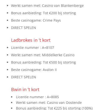
Werkt samen met: Casino van Blankenberge
Bonus aanbieding: Tot €200 bij storting
Beste casinogame: Crime Pays
DIRECT SPELEN
Ladbrokes in ’t kort
Licentie nummer : A+8107
Werkt samen met: Middelkerke Casino
Bonus aanbieding: Tot €500 bij storting
Beste casinogame: Avalon II
DIRECT SPELEN
Bwin in ’t kort
Licentie nummer : A+8085
Werkt samen met: Casino van Oostende
Bonus aanbieding: Tot €225 bij storting (100%)