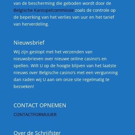
van de bescherming die geboden wordt door de
Belgische Kansspelcommissie
zoals de controle op
de beperking van het verlies van uur en het tarief
van herverdeling.
Nieuwsbrief
Wij zijn gestopt met het verzenden van
nieuwsbrieven over nieuwe online casino's en
spellen. Wilt U op de hoogte blijven van het laatste
nieuws over Belgische casino's met een vergunning
dan raden wij U aan om onze site regelmatig te
bezoeken!
CONTACT OPNEMEN
CONTACTFORMULIER
Over de Schrijfster