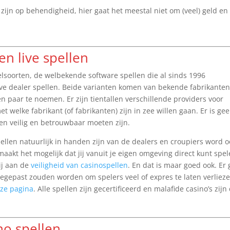
zijn op behendigheid, hier gaat het meestal niet om (veel) geld en
en live spellen
elsoorten, de welbekende software spellen die al sinds 1996
live dealer spellen. Beide varianten komen van bekende fabrikanten
 paar te noemen. Er zijn tientallen verschillende providers voor
 welke fabrikant (of fabrikanten) zijn in zee willen gaan. Er is ge
len veilig en betrouwbaar moeten zijn.
ellen natuurlijk in handen zijn van de dealers en croupiers word o
akt het mogelijk dat jij vanuit je eigen omgeving direct kunt spe
bij aan de
veiligheid van casinospellen
. En dat is maar goed ook. Er
oegepast zouden worden om spelers veel of expres te laten verlieze
ze pagina
. Alle spellen zijn gecertificeerd en malafide casino’s zijn
no spellen