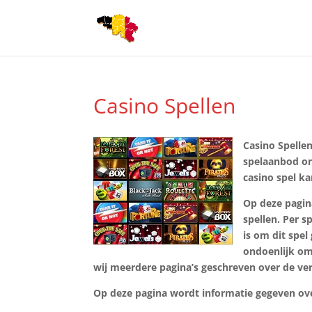
Casino Spellen
Casino Spellen
spelaanbod on
casino spel k
Op deze pagin
spellen. Per s
is om dit spe
ondoenlijk om
wij meerdere pagina’s geschreven over de vers
Op deze pagina wordt informatie gegeven ove