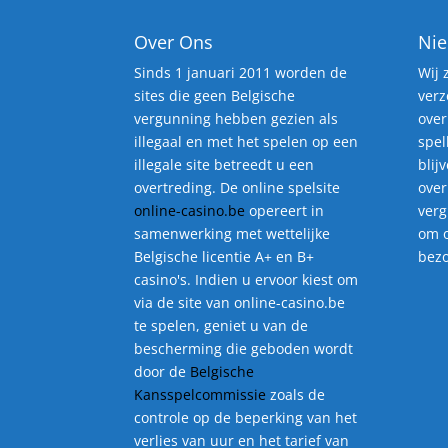
Over Ons
Nie
Sinds 1 januari 2011 worden de
Wij 
sites die geen Belgische
verz
vergunning hebben gezien als
over
illegaal en met het spelen op een
spel
illegale site betreedt u een
blij
overtreding. De online spelsite
over
online-casino.be
opereert in
verg
samenwerking met wettelijke
om o
Belgische licentie A+ en B+
bez
casino's. Indien u ervoor kiest om
via de site van online-casino.be
te spelen, geniet u van de
bescherming die geboden wordt
door de
Belgische
Kansspelcommissie
zoals de
controle op de beperking van het
verlies van uur en het tarief van