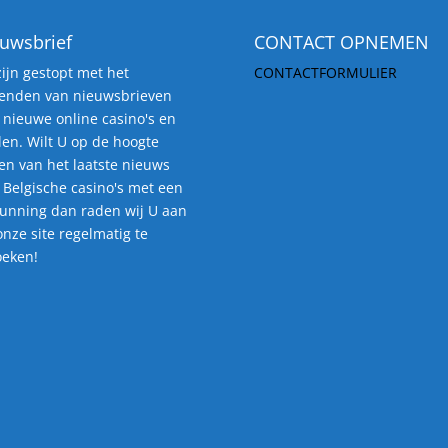
uwsbrief
CONTACT OPNEMEN
zijn gestopt met het
CONTACTFORMULIER
enden van nieuwsbrieven
 nieuwe online casino's en
len. Wilt U op de hoogte
ven van het laatste nieuws
 Belgische casino's met een
unning dan raden wij U aan
nze site regelmatig te
oeken!