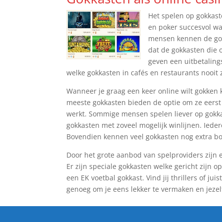
Het spelen op gokkast
en poker succesvol wa
mensen kennen de gokka
dat de gokkasten die o
geven een uitbetaling
welke gokkasten in cafés en restaurants nooit 
Wanneer je graag een keer online wilt gokken 
meeste gokkasten bieden de optie om ze eerst
werkt. Sommige mensen spelen liever op gokka
gokkasten met zoveel mogelijk winlijnen. Iede
Bovendien kennen veel gokkasten nog extra bon
Door het grote aanbod van spelproviders zijn 
Er zijn speciale gokkasten welke gericht zijn 
een EK voetbal gokkast. Vind jij thrillers of ju
genoeg om je eens lekker te vermaken en jeze