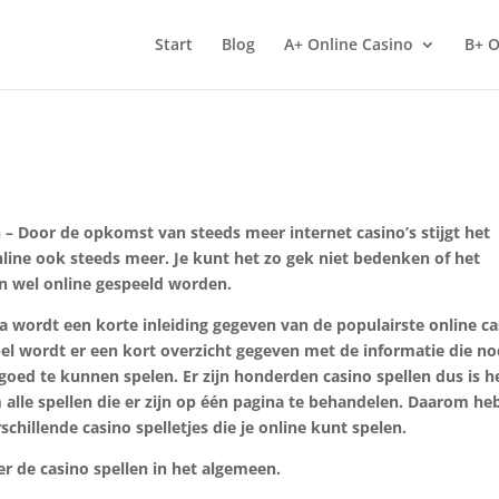
Start
Blog
A+ Online Casino
B+ O
 – Door de opkomst van steeds meer internet casino’s stijgt het
line ook steeds meer. Je kunt het zo gek niet bedenken of het
an wel online gespeeld worden.
a wordt een korte inleiding gegeven van de populairste online c
pel wordt er een kort overzicht gegeven met de informatie die no
l goed te kunnen spelen.
Er zijn honderden casino spellen dus is he
 alle spellen die er zijn op één pagina te behandelen. Daarom h
chillende casino spelletjes die je online kunt spelen.
r de casino spellen in het algemeen.