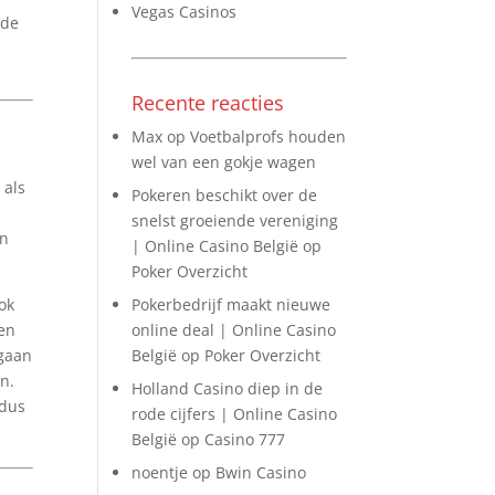
Vegas Casinos
 de
Recente reacties
Max
op
Voetbalprofs houden
wel van een gokje wagen
 als
Pokeren beschikt over de
snelst groeiende vereniging
en
| Online Casino België
op
Poker Overzicht
Pokerbedrijf maakt nieuwe
ok
online deal | Online Casino
len
België
op
Poker Overzicht
 gaan
n.
Holland Casino diep in de
 dus
rode cijfers | Online Casino
België
op
Casino 777
noentje
op
Bwin Casino