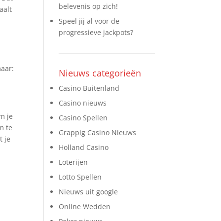
belevenis op zich!
aalt
Speel jij al voor de
progressieve jackpots?
maar:
Nieuws categorieën
Casino Buitenland
Casino nieuws
om je
Casino Spellen
m te
Grappig Casino Nieuws
t je
Holland Casino
Loterijen
Lotto Spellen
Nieuws uit google
Online Wedden