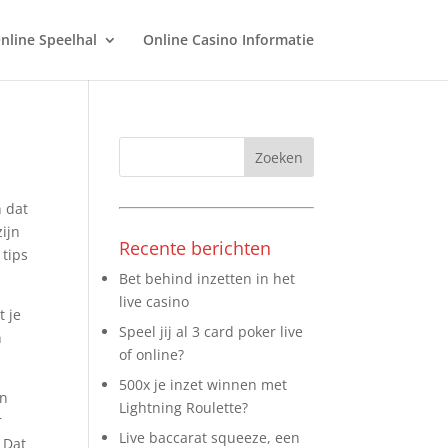
nline Speelhal
Online Casino Informatie
n dat
zijn
Recente berichten
 tips
Bet behind inzetten in het
live casino
t je
Speel jij al 3 card poker live
n
of online?
500x je inzet winnen met
en
Lightning Roulette?
r
Live baccarat squeeze, een
 Dat