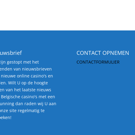
uwsbrief
CONTACT OPNEMEN
zijn gestopt met het
CONTACTFORMULIER
enden van nieuwsbrieven
 nieuwe online casino's en
len. Wilt U op de hoogte
ven van het laatste nieuws
 Belgische casino's met een
unning dan raden wij U aan
nze site regelmatig te
oeken!