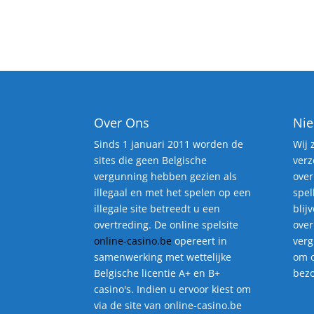
Over Ons
Nie
Sinds 1 januari 2011 worden de
Wij 
sites die geen Belgische
verz
vergunning hebben gezien als
over
illegaal en met het spelen op een
spel
illegale site betreedt u een
blij
overtreding. De online spelsite
over
online-casino.be
opereert in
verg
samenwerking met wettelijke
om o
Belgische licentie A+ en B+
bez
casino's. Indien u ervoor kiest om
via de site van online-casino.be