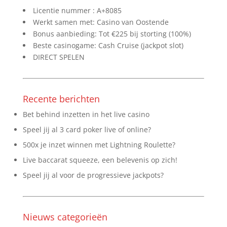
Licentie nummer : A+8085
Werkt samen met: Casino van Oostende
Bonus aanbieding: Tot €225 bij storting (100%)
Beste casinogame: Cash Cruise (jackpot slot)
DIRECT SPELEN
Recente berichten
Bet behind inzetten in het live casino
Speel jij al 3 card poker live of online?
500x je inzet winnen met Lightning Roulette?
Live baccarat squeeze, een belevenis op zich!
Speel jij al voor de progressieve jackpots?
Nieuws categorieën