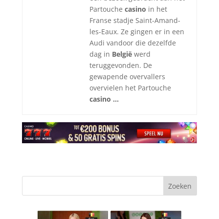
Partouche
casino
in het
Franse stadje Saint-Amand-
les-Eaux. Ze gingen er in een
Audi vandoor die dezelfde
dag in
België
werd
teruggevonden. De
gewapende overvallers
overvielen het Partouche
casino
…