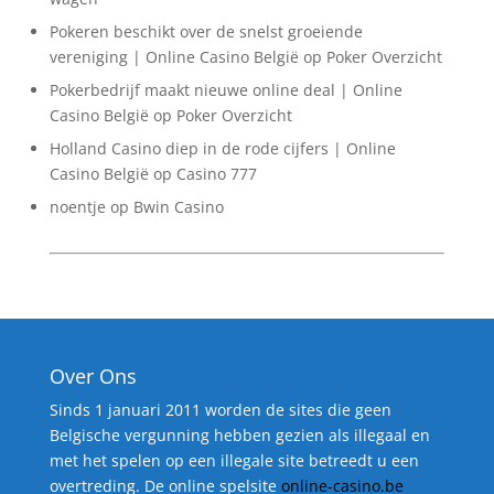
Pokeren beschikt over de snelst groeiende
vereniging | Online Casino België
op
Poker Overzicht
Pokerbedrijf maakt nieuwe online deal | Online
Casino België
op
Poker Overzicht
Holland Casino diep in de rode cijfers | Online
Casino België
op
Casino 777
noentje
op
Bwin Casino
Over Ons
Sinds 1 januari 2011 worden de sites die geen
Belgische vergunning hebben gezien als illegaal en
met het spelen op een illegale site betreedt u een
overtreding. De online spelsite
online-casino.be