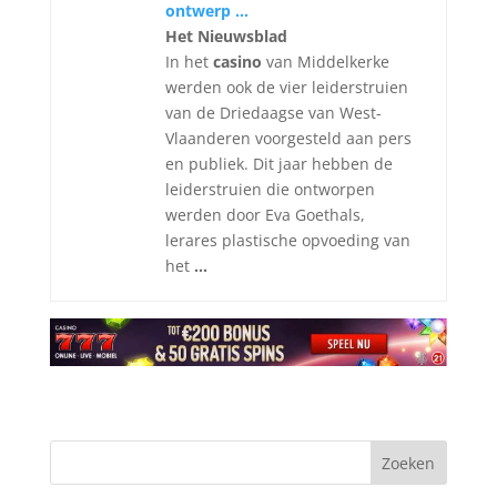
ontwerp
…
Het Nieuwsblad
In het
casino
van Middelkerke
werden ook de vier leiderstruien
van de Driedaagse van West-
Vlaanderen voorgesteld aan pers
en publiek. Dit jaar hebben de
leiderstruien die ontworpen
werden door Eva Goethals,
lerares plastische opvoeding van
het
…