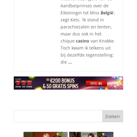
Aardbeiprinses over de
Eikoningin tot Miss
België
',
zegt Kets. 'Ik stond in
parochiezalen en tenten,
maar dus ook in het
chique
casino
van Knokke.
Toch kwam ik telkens uit
bij dezelfde tegenstelling:
die
…