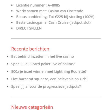
Licentie nummer : A+8085
Werkt samen met: Casino van Oostende
Bonus aanbieding: Tot €225 bij storting (100%)
Beste casinogame: Cash Cruise (jackpot slot)
DIRECT SPELEN
Recente berichten
Bet behind inzetten in het live casino
Speel jij al 3 card poker live of online?
500x je inzet winnen met Lightning Roulette?
Live baccarat squeeze, een belevenis op zich!
Speel jij al voor de progressieve jackpots?
Nieuws categorieën