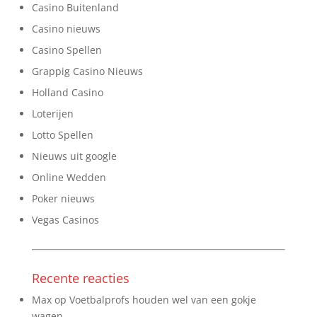
Casino Buitenland
Casino nieuws
Casino Spellen
Grappig Casino Nieuws
Holland Casino
Loterijen
Lotto Spellen
Nieuws uit google
Online Wedden
Poker nieuws
Vegas Casinos
Recente reacties
Max
op
Voetbalprofs houden wel van een gokje
wagen