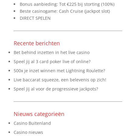
Bonus aanbieding: Tot €225 bij storting (100%)
Beste casinogame: Cash Cruise (jackpot slot)
DIRECT SPELEN
Recente berichten
Bet behind inzetten in het live casino
Speel jij al 3 card poker live of online?
500x je inzet winnen met Lightning Roulette?
Live baccarat squeeze, een belevenis op zich!
Speel jij al voor de progressieve jackpots?
Nieuws categorieën
Casino Buitenland
Casino nieuws