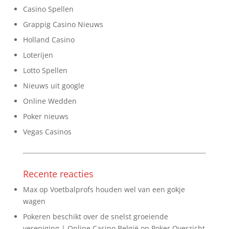
Casino Spellen
Grappig Casino Nieuws
Holland Casino
Loterijen
Lotto Spellen
Nieuws uit google
Online Wedden
Poker nieuws
Vegas Casinos
Recente reacties
Max
op
Voetbalprofs houden wel van een gokje
wagen
Pokeren beschikt over de snelst groeiende
vereniging | Online Casino België
op
Poker Overzicht