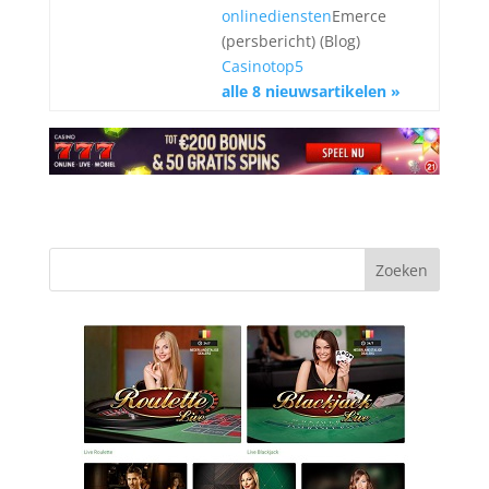
onlinediensten
Emerce
(persbericht) (Blog)
Casinotop5
alle 8 nieuwsartikelen »