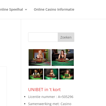
nline Speelhal
Online Casino Informatie
UNIBET in ’t kort
Licentie nummer : A+505296
Samenwerking met: Casino