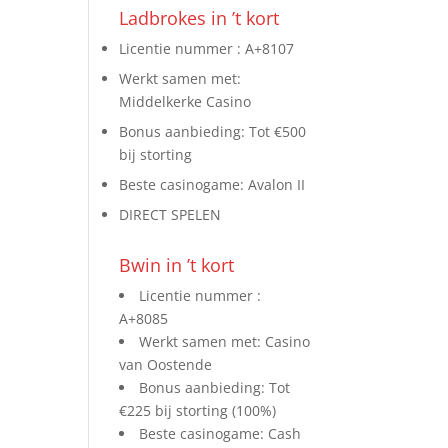
Ladbrokes in ’t kort
Licentie nummer : A+8107
Werkt samen met:
Middelkerke Casino
Bonus aanbieding: Tot €500
bij storting
Beste casinogame: Avalon II
DIRECT SPELEN
Bwin in ’t kort
Licentie nummer :
A+8085
Werkt samen met: Casino
van Oostende
Bonus aanbieding: Tot
€225 bij storting (100%)
Beste casinogame: Cash