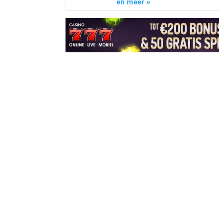
en meer »