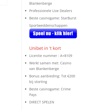
Blankenberge
Professionele Live Dealers
Beste casinogame: StarBurst
Sportweddenschappen
Unibet in ’t kort
Licentie nummer : A+8109
Werkt samen met: Casino
van Blankenberge
Bonus aanbieding: Tot €200
bij storting
Beste casinogame: Crime
Pays
DIRECT SPELEN