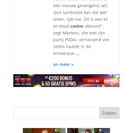
een nieuwe gevangenis wil.
Qua symboliek kan dat wel
tellen, lijkt me. Dit is een kil
en koud
casino
-akkoord",
zegt Mertens, die met zijn
partij PVDA+ verrassend vier
zetels haalde in de
Antwerpse
…
en meer »