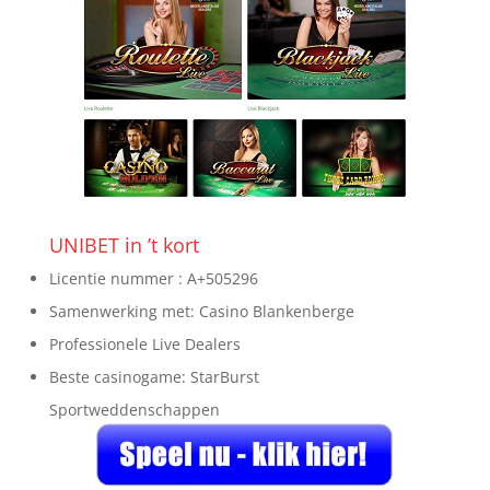
UNIBET in ’t kort
Licentie nummer : A+505296
Samenwerking met: Casino Blankenberge
Professionele Live Dealers
Beste casinogame: StarBurst
Sportweddenschappen