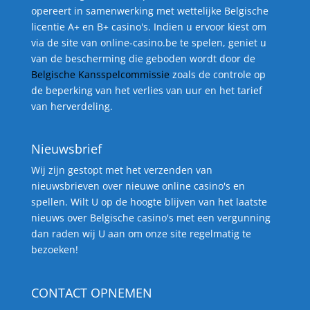
opereert in samenwerking met wettelijke Belgische
licentie A+ en B+ casino's. Indien u ervoor kiest om
via de site van online-casino.be te spelen, geniet u
van de bescherming die geboden wordt door de
Belgische Kansspelcommissie
zoals de controle op
de beperking van het verlies van uur en het tarief
van herverdeling.
Nieuwsbrief
Wij zijn gestopt met het verzenden van
nieuwsbrieven over nieuwe online casino's en
spellen. Wilt U op de hoogte blijven van het laatste
nieuws over Belgische casino's met een vergunning
dan raden wij U aan om onze site regelmatig te
bezoeken!
CONTACT OPNEMEN