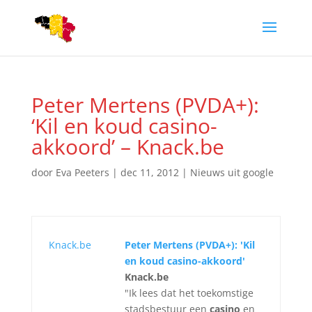
Peter Mertens (PVDA+):
‘Kil en koud casino-
akkoord’ – Knack.be
door
Eva Peeters
|
dec 11, 2012
|
Nieuws uit google
Knack.be
Peter Mertens (PVDA+): 'Kil
en koud
casino
-akkoord'
Knack.be
"Ik lees dat het toekomstige
stadsbestuur een
casino
en