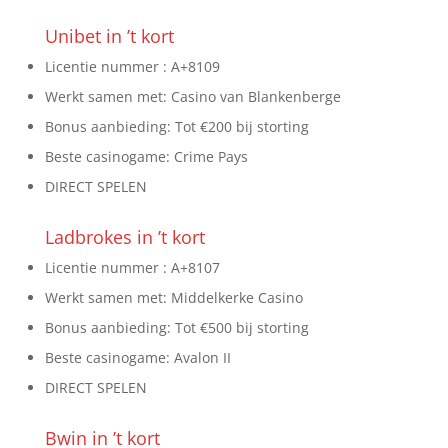
Unibet in ’t kort
Licentie nummer : A+8109
Werkt samen met: Casino van Blankenberge
Bonus aanbieding: Tot €200 bij storting
Beste casinogame: Crime Pays
DIRECT SPELEN
Ladbrokes in ’t kort
Licentie nummer : A+8107
Werkt samen met: Middelkerke Casino
Bonus aanbieding: Tot €500 bij storting
Beste casinogame: Avalon II
DIRECT SPELEN
Bwin in ’t kort