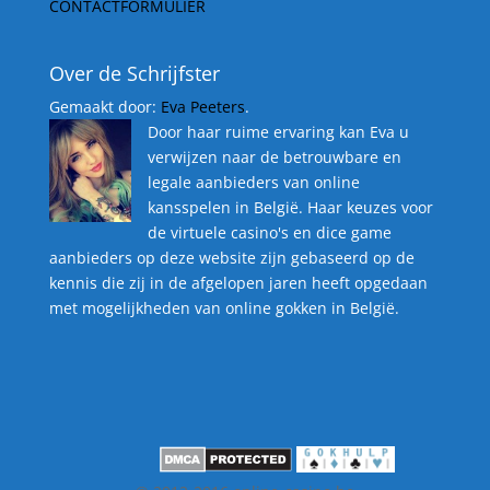
CONTACTFORMULIER
Over de Schrijfster
Gemaakt door:
Eva Peeters
.
Door haar ruime ervaring kan Eva u
verwijzen naar de betrouwbare en
legale aanbieders van online
kansspelen in België. Haar keuzes voor
de virtuele casino's en dice game
aanbieders op deze website zijn gebaseerd op de
kennis die zij in de afgelopen jaren heeft opgedaan
met mogelijkheden van online gokken in België.