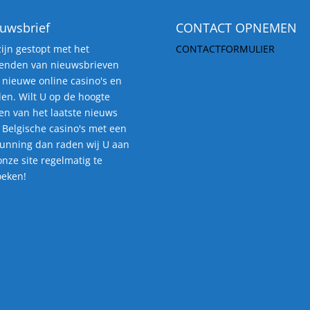
uwsbrief
CONTACT OPNEMEN
zijn gestopt met het
CONTACTFORMULIER
enden van nieuwsbrieven
 nieuwe online casino's en
len. Wilt U op de hoogte
ven van het laatste nieuws
 Belgische casino's met een
unning dan raden wij U aan
nze site regelmatig te
oeken!