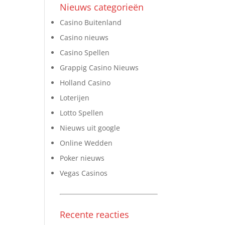
Nieuws categorieën
Casino Buitenland
Casino nieuws
Casino Spellen
Grappig Casino Nieuws
Holland Casino
Loterijen
Lotto Spellen
Nieuws uit google
Online Wedden
Poker nieuws
Vegas Casinos
Recente reacties