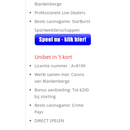
Blankenberge
Professionele Live Dealers
Beste casinogame: StarBurst
Sportweddenschappen
Unibet in ’t kort
Licentie nummer : A+8109
Werkt samen met: Casino
van Blankenberge
Bonus aanbieding: Tot €200
bij storting
Beste casinogame: Crime
Pays
DIRECT SPELEN