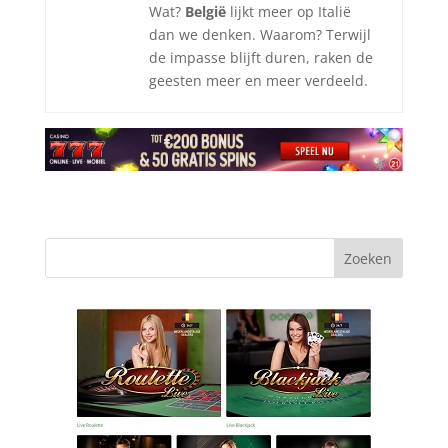
Wat?
België
lijkt meer op Italië
dan we denken. Waarom? Terwijl
de impasse blijft duren, raken de
geesten meer en meer verdeeld.