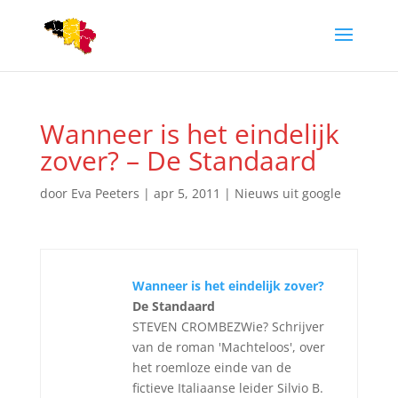
Wanneer is het eindelijk
zover? – De Standaard
door
Eva Peeters
|
apr 5, 2011
|
Nieuws uit google
Wanneer is het eindelijk zover?
De Standaard
STEVEN CROMBEZWie? Schrijver
van de roman 'Machteloos', over
het roemloze einde van de
fictieve Italiaanse leider Silvio B.