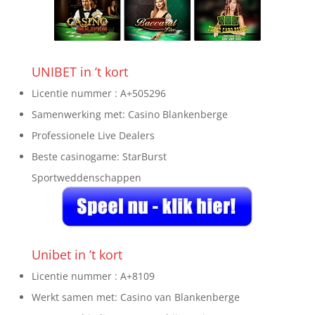
UNIBET in ’t kort
Licentie nummer : A+505296
Samenwerking met: Casino Blankenberge
Professionele Live Dealers
Beste casinogame: StarBurst
Sportweddenschappen
Unibet in ’t kort
Licentie nummer : A+8109
Werkt samen met: Casino van Blankenberge