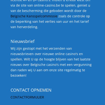
via de site van online-casino.be te spelen, geniet u
van de bescherming die geboden wordt door de
Belgische Kansspelcommissie
zoals de controle op
de beperking van het verlies van uur en het tarief
van herverdeling.
Nieuwsbrief
Wij zijn gestopt met het verzenden van
nieuwsbrieven over nieuwe online casino's en
spellen. Wilt U op de hoogte blijven van het laatste
nieuws over Belgische casino's met een vergunning
dan raden wij U aan om onze site regelmatig te
bezoeken!
CONTACT OPNEMEN
CONTACTFORMULIER