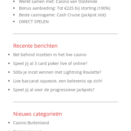
Werkt samen met: Casino van Oostende
Bonus aanbieding: Tot €225 bij storting (100%)
Beste casinogame: Cash Cruise (jackpot slot)
DIRECT SPELEN
Recente berichten
Bet behind inzetten in het live casino
Speel jij al 3 card poker live of online?
500x je inzet winnen met Lightning Roulette?
Live baccarat squeeze, een belevenis op zich!
Speel jij al voor de progressieve jackpots?
Nieuws categorieën
Casino Buitenland