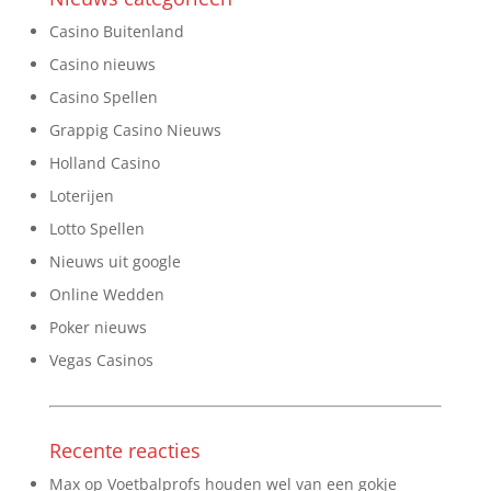
Casino Buitenland
Casino nieuws
Casino Spellen
Grappig Casino Nieuws
Holland Casino
Loterijen
Lotto Spellen
Nieuws uit google
Online Wedden
Poker nieuws
Vegas Casinos
Recente reacties
Max
op
Voetbalprofs houden wel van een gokje