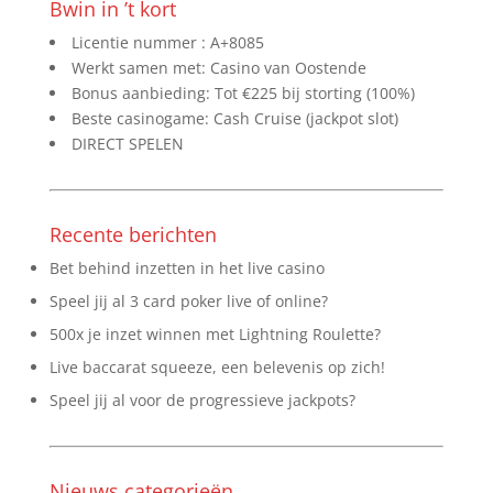
Bwin in ’t kort
Licentie nummer : A+8085
Werkt samen met: Casino van Oostende
Bonus aanbieding: Tot €225 bij storting (100%)
Beste casinogame: Cash Cruise (jackpot slot)
DIRECT SPELEN
Recente berichten
Bet behind inzetten in het live casino
Speel jij al 3 card poker live of online?
500x je inzet winnen met Lightning Roulette?
Live baccarat squeeze, een belevenis op zich!
Speel jij al voor de progressieve jackpots?
Nieuws categorieën