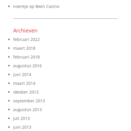
noentje
op
Bwin Casino
Archieven
februari 2022
maart 2018
februari 2018
augustus 2016
juni 2014
maart 2014
oktober 2013
september 2013
augustus 2013
juli 2013
juni 2013