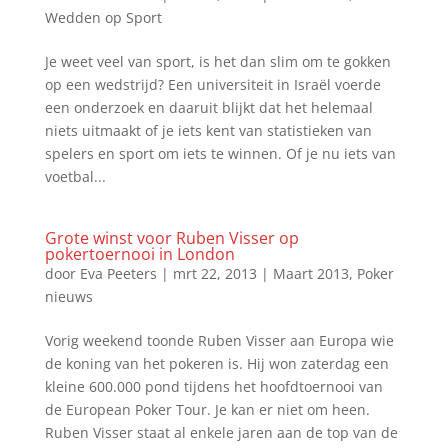
Wedden op Sport
Je weet veel van sport, is het dan slim om te gokken
op een wedstrijd? Een universiteit in Israël voerde
een onderzoek en daaruit blijkt dat het helemaal
niets uitmaakt of je iets kent van statistieken van
spelers en sport om iets te winnen. Of je nu iets van
voetbal...
Grote winst voor Ruben Visser op
pokertoernooi in London
door
Eva Peeters
|
mrt 22, 2013
|
Maart 2013
,
Poker
nieuws
Vorig weekend toonde Ruben Visser aan Europa wie
de koning van het pokeren is. Hij won zaterdag een
kleine 600.000 pond tijdens het hoofdtoernooi van
de European Poker Tour. Je kan er niet om heen.
Ruben Visser staat al enkele jaren aan de top van de