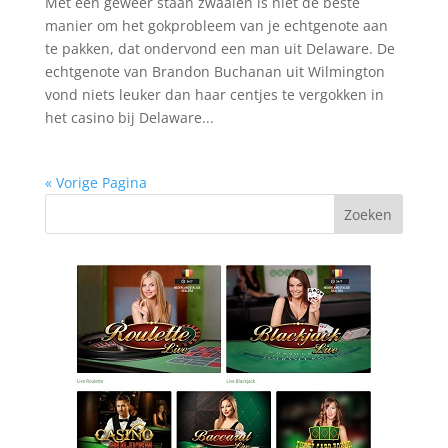
Met een geweer staan zwaaien is niet de beste
manier om het gokprobleem van je echtgenote aan
te pakken, dat ondervond een man uit Delaware. De
echtgenote van Brandon Buchanan uit Wilmington
vond niets leuker dan haar centjes te vergokken in
het casino bij Delaware...
« Vorige Pagina