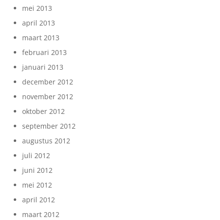
mei 2013
april 2013
maart 2013
februari 2013
januari 2013
december 2012
november 2012
oktober 2012
september 2012
augustus 2012
juli 2012
juni 2012
mei 2012
april 2012
maart 2012