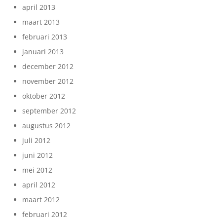
april 2013
maart 2013
februari 2013
januari 2013
december 2012
november 2012
oktober 2012
september 2012
augustus 2012
juli 2012
juni 2012
mei 2012
april 2012
maart 2012
februari 2012