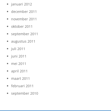
januari 2012
december 2011
november 2011
oktober 2011
september 2011
augustus 2011
juli 2011
juni 2011
mei 2011
april 2011
maart 2011
februari 2011
september 2010