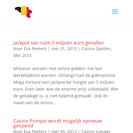
Jackpot van ruim 5 miljoen euro gevallen
door
Eva Peeters
|
mei 31, 2013
|
Casino Spellen
,
Mei 2013
Miljonair worden met online gokken, het kan
werkelijkheid worden. Onlangs had de gokmachine
Mega Fortune een jackpot ter hoogte van 5 miljoen
euro. Even later was de enorme prijs uitbetaald. Wie
de gelukkige is, is niet bekend gemaakt. Ook de
naam van de online...
Casino Pompeï wordt mogelijk opnieuw
geopend
door
Eva Peeters
|
mei 30, 2013
|
Casino nieuws
,