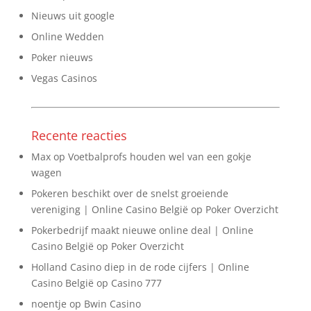
Nieuws uit google
Online Wedden
Poker nieuws
Vegas Casinos
Recente reacties
Max
op
Voetbalprofs houden wel van een gokje
wagen
Pokeren beschikt over de snelst groeiende
vereniging | Online Casino België
op
Poker Overzicht
Pokerbedrijf maakt nieuwe online deal | Online
Casino België
op
Poker Overzicht
Holland Casino diep in de rode cijfers | Online
Casino België
op
Casino 777
noentje
op
Bwin Casino