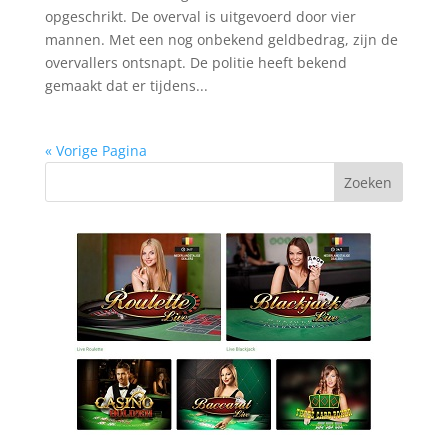
opgeschrikt. De overval is uitgevoerd door vier
mannen. Met een nog onbekend geldbedrag, zijn de
overvallers ontsnapt. De politie heeft bekend
gemaakt dat er tijdens...
« Vorige Pagina