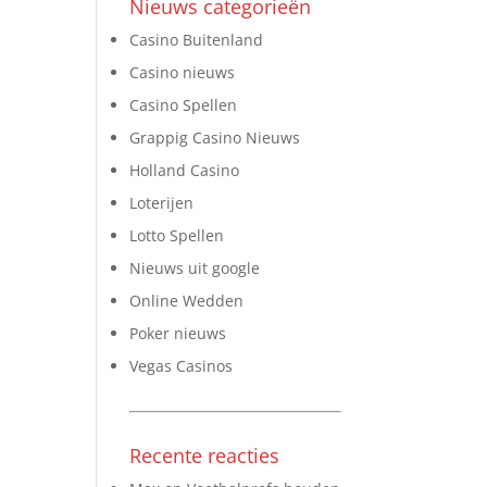
Nieuws categorieën
Casino Buitenland
Casino nieuws
Casino Spellen
Grappig Casino Nieuws
Holland Casino
Loterijen
Lotto Spellen
Nieuws uit google
Online Wedden
Poker nieuws
Vegas Casinos
Recente reacties