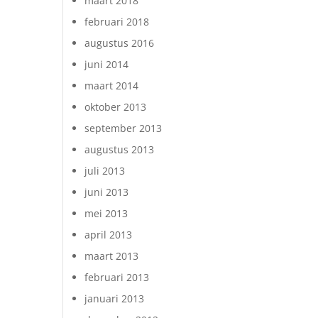
maart 2018
februari 2018
augustus 2016
juni 2014
maart 2014
oktober 2013
september 2013
augustus 2013
juli 2013
juni 2013
mei 2013
april 2013
maart 2013
februari 2013
januari 2013