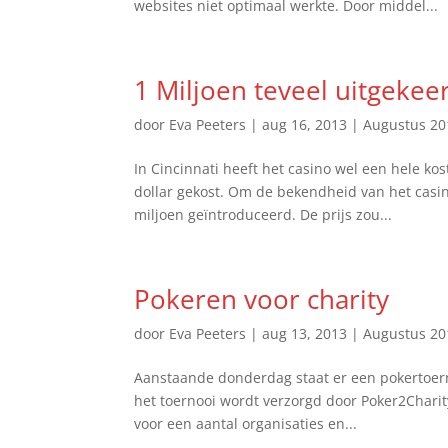
websites niet optimaal werkte. Door middel...
1 Miljoen teveel uitgekee
door
Eva Peeters
|
aug 16, 2013
|
Augustus 20
In Cincinnati heeft het casino wel een hele ko
dollar gekost. Om de bekendheid van het casin
miljoen geïntroduceerd. De prijs zou...
Pokeren voor charity
door
Eva Peeters
|
aug 13, 2013
|
Augustus 20
Aanstaande donderdag staat er een pokertoern
het toernooi wordt verzorgd door Poker2Charity
voor een aantal organisaties en...