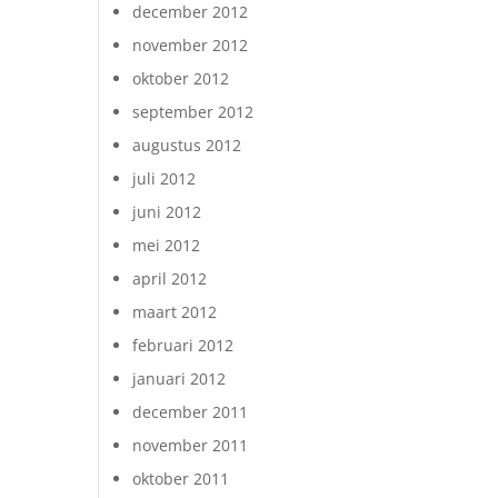
december 2012
november 2012
oktober 2012
september 2012
augustus 2012
juli 2012
juni 2012
mei 2012
april 2012
maart 2012
februari 2012
januari 2012
december 2011
november 2011
oktober 2011