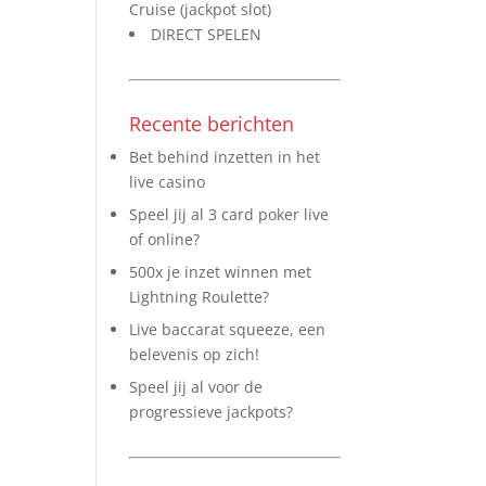
Cruise (jackpot slot)
DIRECT SPELEN
Recente berichten
Bet behind inzetten in het
live casino
Speel jij al 3 card poker live
of online?
500x je inzet winnen met
Lightning Roulette?
Live baccarat squeeze, een
belevenis op zich!
Speel jij al voor de
progressieve jackpots?